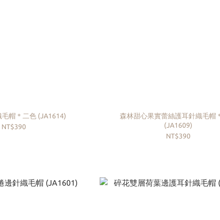
帽＊二色 (JA1614)
森林甜心果實蕾絲護耳針織毛帽
(JA1609)
NT$390
NT$390