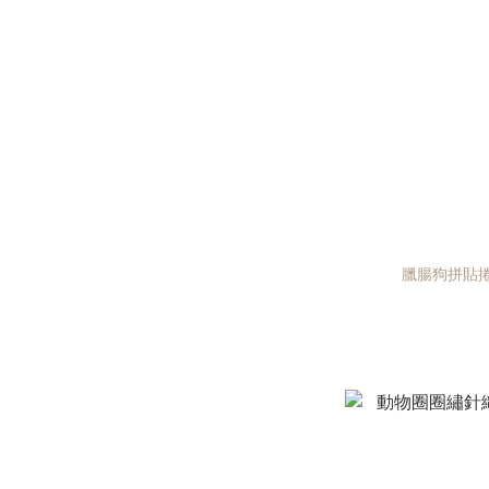
臘腸狗拼貼捲邊