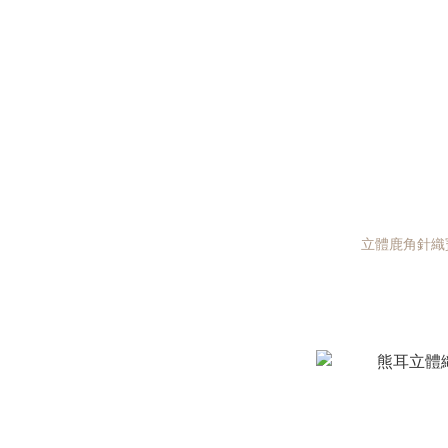
立體鹿角針織寶