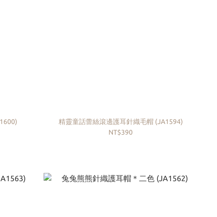
600)
精靈童話蕾絲滾邊護耳針織毛帽 (JA1594)
NT$390