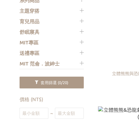
系列商品
主題穿搭
育兒用品
舒眠寢具
MIT專區
送禮專區
MIT 范侖．波紳士
套用篩選
(0/20)
價格 (NT$)
~