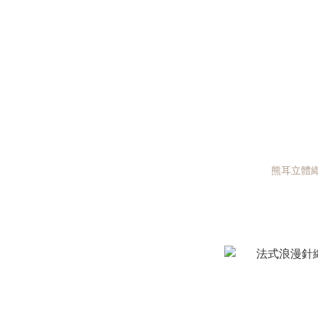
熊耳立體織紋