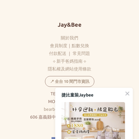
Jay&Bee
關於我們
會員制度
｜
點數兌換
付款配送
｜
常見問題
⟡ 新手爸媽指南 ⟡
隱私權及網站使用條款
📍 全台 10 間門市資訊
TEL：(05)278-5369
捷比童裝Jaybee
MON-FRI：8:30-17:30
bearbear0520@gmail.com
606 嘉義縣中埔鄉和美村大義路326巷5號
( 不對外開放 )