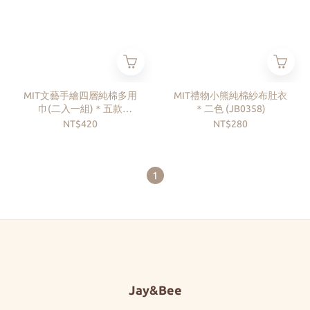
MIT文藝手繪四層純棉多用
MIT禮物小熊純棉紗布肚衣
巾(二入一組)＊五款
＊二色 (JB0358)
(JB0418)
NT$420
NT$280
1
Jay&Bee