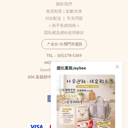
關於我們
會員制度
｜
點數兌換
付款配送
｜
常見問題
⟡ 新手爸媽指南 ⟡
隱私權及網站使用條款
📍 全台 10 間門市資訊
TEL：(05)278-5369
MON-FRI：8:30-17:30
捷比童裝Jaybee
bearbear0520@gmail.com
606 嘉義縣中埔鄉和美村大義路326巷5號
( 不對外開放 )