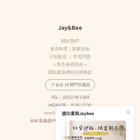
Jay&Bee
關於我們
會員制度
｜
點數兌換
付款配送
｜
常見問題
⟡ 新手爸媽指南 ⟡
隱私權及網站使用條款
📍 全台 10 間門市資訊
TEL：(05)278-5369
MON-FRI：8:30-17:30
bearbear0520@gmail.com
捷比童裝Jaybee
606 嘉義縣中埔鄉和美村大義路326巷5號
( 不對外開放 )