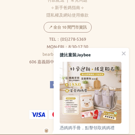
付款配送
｜
常見問題
⟡ 新手爸媽指南 ⟡
隱私權及網站使用條款
📍 全台 10 間門市資訊
TEL：(05)278-5369
MON-FRI：8:30-17:30
bearbear0520@gmail.com
捷比童裝Jaybee
606 嘉義縣中埔鄉和美村大義路326巷5號
( 不對外開放 )
憑媽媽手冊，點擊領取媽媽禮