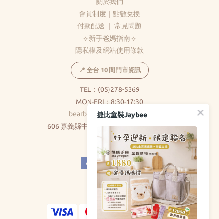
關於我們
會員制度
｜
點數兌換
付款配送
｜
常見問題
⟡ 新手爸媽指南 ⟡
隱私權及網站使用條款
📍 全台 10 間門市資訊
TEL：(05)278-5369
MON-FRI：8:30-17:30
bearbear0520@gmail.com
捷比童裝Jaybee
606 嘉義縣中埔鄉和美村大義路326巷5號
( 不對外開放 )