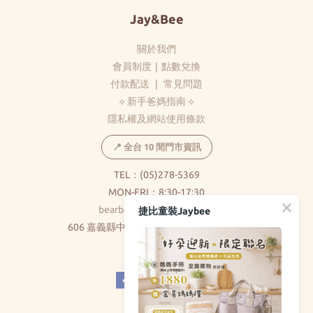
Jay&Bee
關於我們
會員制度
｜
點數兌換
付款配送
｜
常見問題
⟡ 新手爸媽指南 ⟡
隱私權及網站使用條款
📍 全台 10 間門市資訊
TEL：(05)278-5369
MON-FRI：8:30-17:30
bearbear0520@gmail.com
捷比童裝Jaybee
606 嘉義縣中埔鄉和美村大義路326巷5號
( 不對外開放 )