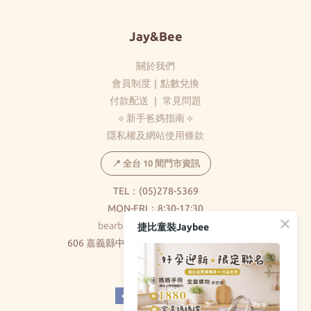
Jay&Bee
關於我們
會員制度
｜
點數兌換
付款配送
｜
常見問題
⟡ 新手爸媽指南 ⟡
隱私權及網站使用條款
📍 全台 10 間門市資訊
TEL：(05)278-5369
MON-FRI：8:30-17:30
bearbear0520@gmail.com
捷比童裝Jaybee
606 嘉義縣中埔鄉和美村大義路326巷5號
( 不對外開放 )