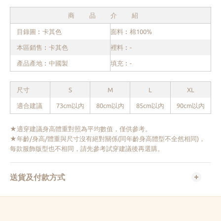
商品介紹
目錄圖︰卡其色
面料︰棉100%
本區銷售︰卡其色
裡料︰-
產品產地︰中國製
填充︰-
尺寸
S
M
L
XL
適合建議
73cm以內
80cm以內
85cm以內
90cm以內
★適穿建議身高體重對照為平均數值，僅供參考。
★年齡/身高/體重與尺寸沒有絕對關係(同年齡身高體型不全然相同)，
每款服飾版型也不相同，請先參考試穿建議後再選購。
送貨及付款方式