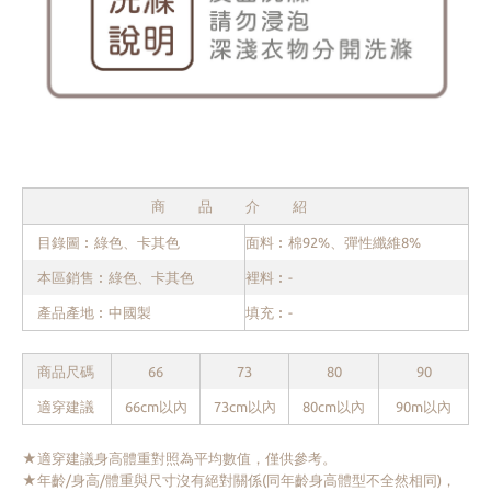
商品介紹
目錄圖︰綠色、卡其色
面料︰棉92%、彈性纖維8%
本區銷售︰綠色、卡其色
裡料︰-
產品產地︰中國製
填充︰-
商品尺碼
66
73
80
90
適穿建議
66cm以內
73cm以內
80cm以內
90m以內
★適穿建議身高體重對照為平均數值，僅供參考。
★年齡/身高/體重與尺寸沒有絕對關係(同年齡身高體型不全然相同)，