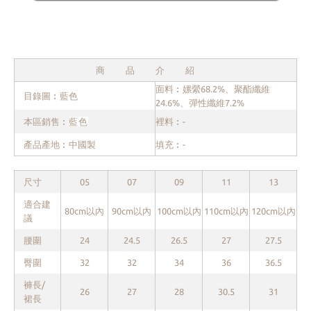
商品介紹
面料︰嫘縈68.2%、聚酯纖維
目錄圖︰藍色
24.6%、彈性纖維7.2%
本區銷售︰
藍色
裡料︰-
產品產地︰中國製
填充︰-
尺寸
05
07
09
11
13
適合建
80cm以內
90cm以內
100cm以內
110cm以內
120cm以內
議
腰圍
24
24.5
26.5
27
27.5
臀圍
32
32
34
36
36.5
褲長/
26
27
28
30.5
31
裙長