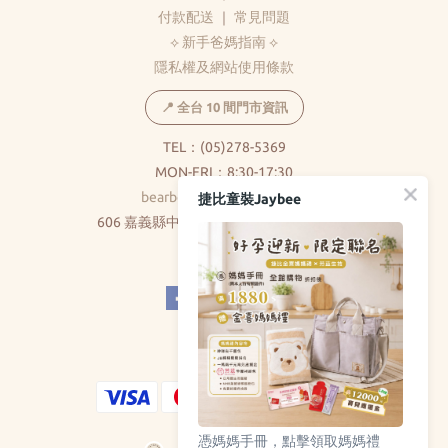
付款配送
｜
常見問題
⟡ 新手爸媽指南 ⟡
隱私權及網站使用條款
📍 全台 10 間門市資訊
TEL：(05)278-5369
MON-FRI：8:30-17:30
bearbear0520@gmail.com
捷比童裝Jaybee
606 嘉義縣中埔鄉和美村大義路326巷5號
( 不對外開放 )
憑媽媽手冊，點擊領取媽媽禮