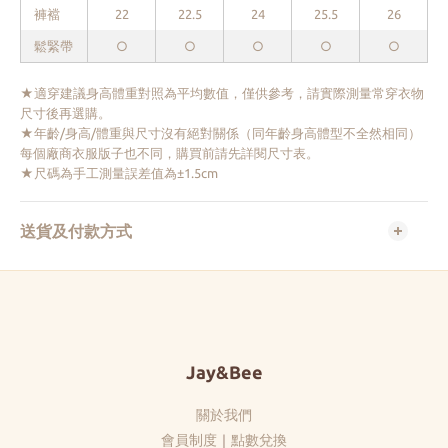
褲襠
22
22.5
24
25.5
26
鬆緊帶
○
○
○
○
○
★適穿建議身高體重對照為平均數值，僅供參考，請實際測量常穿衣物
尺寸後再選購。
★年齡/身高/體重與尺寸沒有絕對關係（同年齡身高體型不全然相同）
每個廠商衣服版子也不同，購買前請先詳閱尺寸表。
★尺碼為手工測量誤差值為±1.5cm
送貨及付款方式
Jay&Bee
關於我們
會員制度
｜
點數兌換