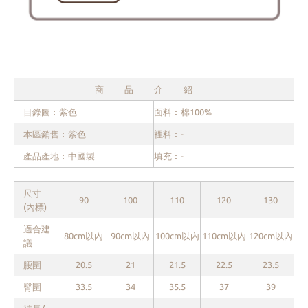
商品介紹
目錄圖︰紫色
面料︰棉100%
本區銷售︰紫色
裡料︰-
產品產地︰中國製
填充︰-
尺寸
90
100
110
120
130
(內標)
適合建
80cm以內
90cm以內
100cm以內
110cm以內
120cm以內
議
腰圍
20.5
21
21.5
22.5
23.5
臀圍
33.5
34
35.5
37
39