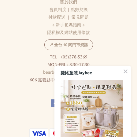
關於我們
會員制度
｜
點數兌換
付款配送
｜
常見問題
⟡ 新手爸媽指南 ⟡
隱私權及網站使用條款
📍 全台 10 間門市資訊
TEL：(05)278-5369
MON-FRI：8:30-17:30
bearbear0520@gmail.com
捷比童裝Jaybee
606 嘉義縣中埔鄉和美村大義路326巷5號
( 不對外開放 )