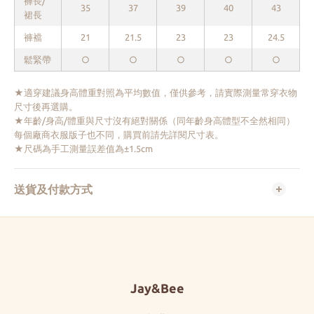
褲長/
35
37
39
40
43
裙長
褲襠
21
21.5
23
23
24.5
鬆緊帶
○
○
○
○
○
★適穿建議身高體重對照為平均數值，僅供參考，請實際測量常穿衣物
尺寸後再選購。
★年齡/身高/體重與尺寸沒有絕對關係（同年齡身高體型不全然相同）
每個廠商衣服版子也不同，購買前請先詳閱尺寸表。
★尺碼為手工測量誤差值為±1.5cm
送貨及付款方式
Jay&Bee