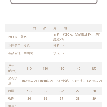
商品介紹
面料︰棉90%、聚酯纖維8%、彈性
目錄圖︰藍色
纖維2%
本區銷售︰藍色
裡料︰-
產品產地︰中國製
填充︰-
尺寸
110
120
130
140
150
(內標)
適合建
100cm以內
110cm以內
120cm以內
130cm以內
135cm以內
議
腰圍
23.5
25
25.5
27
28
臀圍
34
36
37
38
39
褲長/