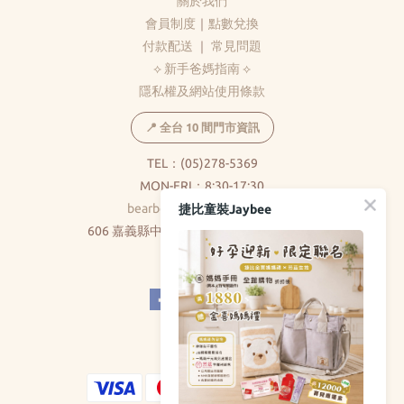
關於我們
會員制度
｜
點數兌換
付款配送
｜
常見問題
⟡ 新手爸媽指南 ⟡
隱私權及網站使用條款
📍 全台 10 間門市資訊
TEL：(05)278-5369
MON-FRI：8:30-17:30
bearbear0520@gmail.com
捷比童裝Jaybee
606 嘉義縣中埔鄉和美村大義路326巷5號
( 不對外開放 )