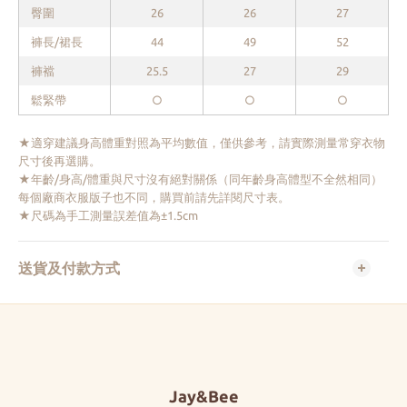
臀圍
26
26
27
褲長/裙長
44
49
52
褲襠
25.5
27
29
鬆緊帶
○
○
○
★適穿建議身高體重對照為平均數值，僅供參考，請實際測量常穿衣物
尺寸後再選購。
★年齡/身高/體重與尺寸沒有絕對關係（同年齡身高體型不全然相同）
每個廠商衣服版子也不同，購買前請先詳閱尺寸表。
★尺碼為手工測量誤差值為±1.5cm
送貨及付款方式
Jay&Bee