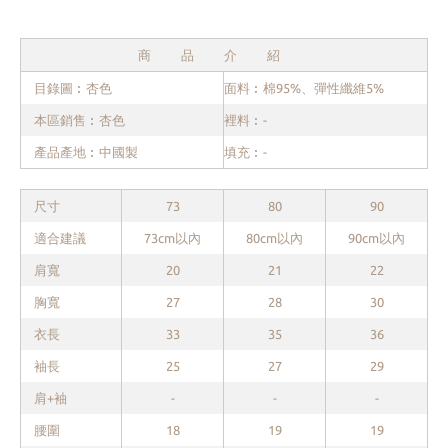
商品介紹
目錄圖︰杏色
面料︰棉95%、彈性纖維5%
本區銷售︰杏色
裡料︰-
產品產地︰中國製
填充︰-
尺寸
73
80
90
適合建議
73cm以內
80cm以內
90cm以內
肩寬
20
21
22
胸寬
27
28
30
衣長
33
35
36
袖長
25
27
29
肩+袖
-
-
-
腰圍
18
19
19