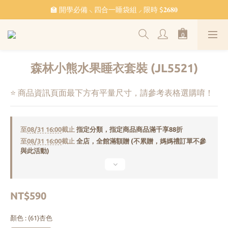
˗ˏˋ 𝔽𝕣𝕖𝕖 𝕊𝕙𝕚𝕡𝕡𝕚𝕟𝕘 ˎˊ˗ 全館滿 $𝟙,𝟘𝟘𝟘 免運
🏫 開學必備 ⸜ 四合一睡袋組 ⸝ 限時 $𝟐𝟔𝟖𝟎
🐳 清涼一夏 🎁 滿額贈 𝗕𝗔𝗕𝗬 𝗕𝗘𝗔𝗥 系列好禮
˗ˏˋ 𝔽𝕣𝕖𝕖 𝕊𝕙𝕚𝕡𝕡𝕚𝕟𝕘 ˎˊ˗ 全館滿 $𝟙,𝟘𝟘𝟘 免運
森林小熊水果睡衣套裝 (JL5521)
⭐ 商品資訊頁面最下方有平量尺寸，請參考表格選購唷！
至
08/31 16:00
截止
指定分類，指定商品商品滿千享88折
至
08/31 16:00
截止
全店，全館滿額贈 (不累贈，媽媽禮訂單不參
與此活動)
NT$590
顏色
: (61)杏色