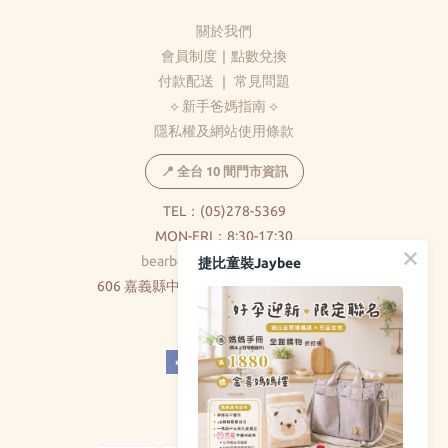
關於我們
會員制度
｜
點數兌換
付款配送
｜
常見問題
⟡ 新手爸媽指南 ⟡
隱私權及網站使用條款
📍 全台 10 間門市資訊
TEL：(05)278-5369
MON-FRI：8:30-17:30
bearbear0520@gmail.com
捷比童裝Jaybee
606 嘉義縣中埔鄉和美村大義路326巷5號
( 不對外開放 )