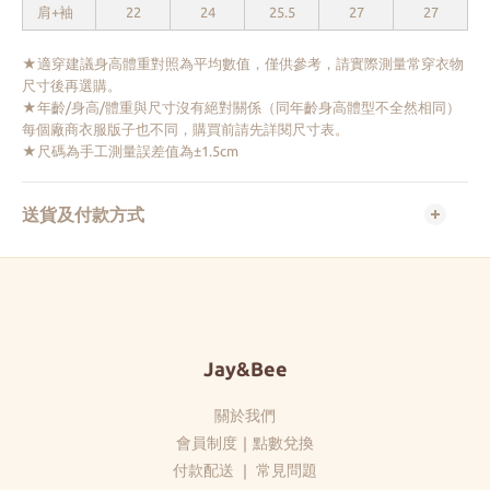
肩+袖
22
24
25.5
27
27
★適穿建議身高體重對照為平均數值，僅供參考，請實際測量常穿衣物
尺寸後再選購。
★年齡/身高/體重與尺寸沒有絕對關係（同年齡身高體型不全然相同）
每個廠商衣服版子也不同，購買前請先詳閱尺寸表。
★尺碼為手工測量誤差值為±1.5cm
送貨及付款方式
Jay&Bee
關於我們
會員制度
｜
點數兌換
付款配送
｜
常見問題