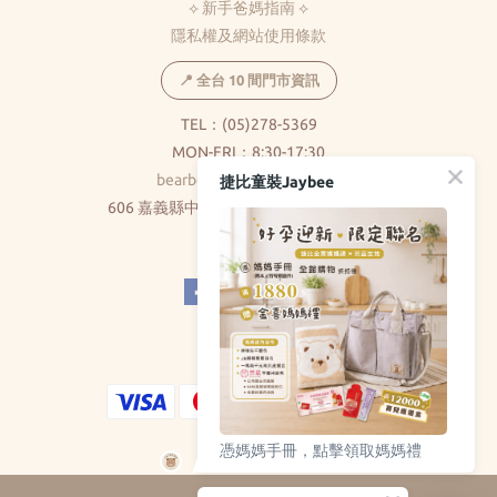
⟡ 新手爸媽指南 ⟡
隱私權及網站使用條款
📍 全台 10 間門市資訊
TEL：(05)278-5369
MON-FRI：8:30-17:30
bearbear0520@gmail.com
捷比童裝Jaybee
606 嘉義縣中埔鄉和美村大義路326巷5號
( 不對外開放 )
憑媽媽手冊，點擊領取媽媽禮