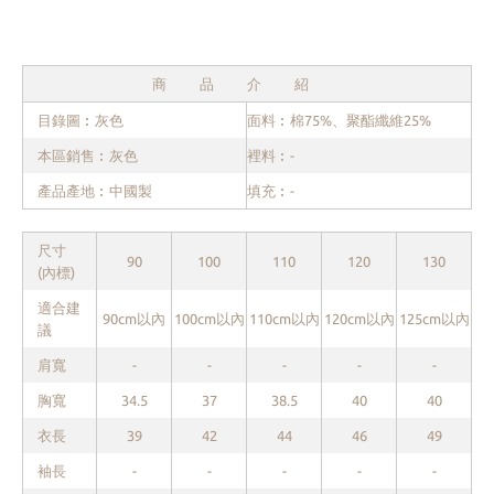
商品介紹
目錄圖︰灰色
面料︰棉75%、聚酯纖維25%
本區銷售︰灰色
裡料︰-
產品產地︰中國製
填充︰-
尺寸
90
100
110
120
130
(內標)
適合建
90cm以內
100cm以內
110cm以內
120cm以內
125cm以內
議
肩寬
-
-
-
-
-
胸寬
34.5
37
38.5
40
40
衣長
39
42
44
46
49
袖長
-
-
-
-
-