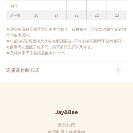
袖長
-
-
-
-
-
肩+袖
20
21
22
22
23
★適穿建議身高體重對照為平均數值，僅供參考，請實際測量常穿衣物
尺寸後再選購。
★年齡/身高/體重與尺寸沒有絕對關係（同年齡身高體型不全然相同）
每個廠商衣服版子也不同，購買前請先詳閱尺寸表。
★尺碼為手工測量誤差值為±1.5cm
送貨及付款方式
Jay&Bee
關於我們
會員制度
｜
點數兌換