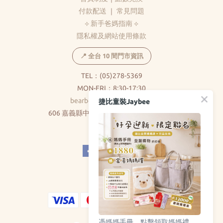
付款配送
｜
常見問題
⟡ 新手爸媽指南 ⟡
隱私權及網站使用條款
📍 全台 10 間門市資訊
TEL：(05)278-5369
MON-FRI：8:30-17:30
bearbear0520@gmail.com
捷比童裝Jaybee
606 嘉義縣中埔鄉和美村大義路326巷5號
( 不對外開放 )
憑媽媽手冊，點擊領取媽媽禮