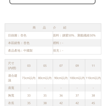
商品介紹
目錄圖︰杏色
面料︰嫘縈50%、聚酯纖維50%
本區銷售︰杏色
裡料︰-
產品產地︰中國製
填充︰-
尺寸
03
05
07
09
11
(內標)
適合建
73cm以內
80cm以內
90cm以內
100cm以內
110cm以內
議
肩寬
-
-
-
-
-
胸寬
33
35
36
37
38
衣長
35
38
42
42
45