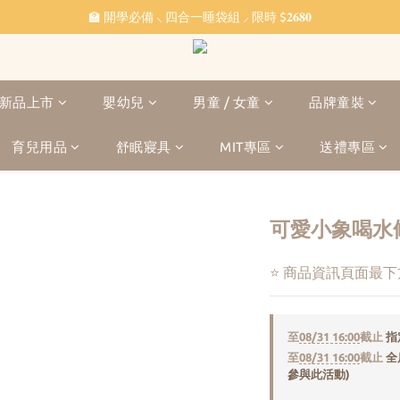
˗ˏˋ 𝔽𝕣𝕖𝕖 𝕊𝕙𝕚𝕡𝕡𝕚𝕟𝕘 ˎˊ˗ 全館滿 $𝟙,𝟘𝟘𝟘 免運
🏫 開學必備 ⸜ 四合一睡袋組 ⸝ 限時 $𝟐𝟔𝟖𝟎
🐳 清涼一夏 🎁 滿額贈 𝗕𝗔𝗕𝗬 𝗕𝗘𝗔𝗥 系列好禮
˗ˏˋ 𝔽𝕣𝕖𝕖 𝕊𝕙𝕚𝕡𝕡𝕚𝕟𝕘 ˎˊ˗ 全館滿 $𝟙,𝟘𝟘𝟘 免運
新品上市
嬰幼兒
男童 / 女童
品牌童裝
育兒用品
舒眠寢具
MIT專區
送禮專區
可愛小象喝水條紋
⭐ 商品資訊頁面最
至
08/31 16:00
截止
指
至
08/31 16:00
截止
全
參與此活動)